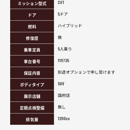
CVT
ミッション型式
5ドア
ドア
ハイブリッド
燃料
無
修復歴
5人乗り
乗車定員
119735
車台番号
別途オプションで申し受けます
保証内容
SUV
ボディタイプ
国府店
展示店舗
無し
定期点検整備
1200cc
排気量