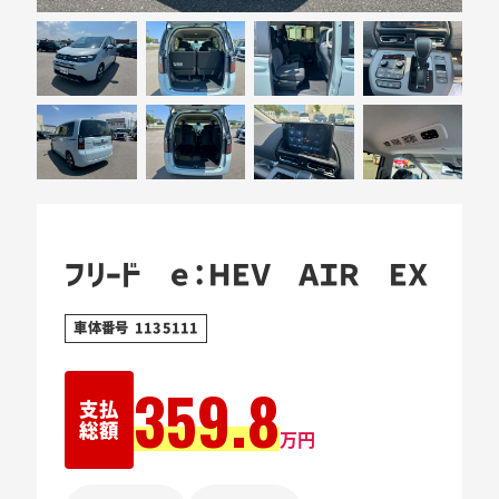
フリード ｅ：ＨＥＶ ＡＩＲ ＥＸ
車体番号 1135111
359.8
支払
総額
万円