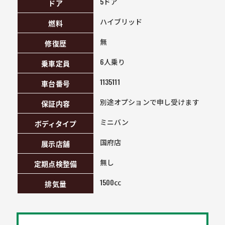
5ドア
ドア
ハイブリッド
燃料
無
修復歴
6人乗り
乗車定員
1135111
車台番号
別途オプションで申し受けます
保証内容
ミニバン
ボディタイプ
国府店
展示店舗
無し
定期点検整備
1500㏄
排気量