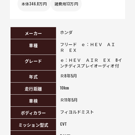
本体346.8万円
諸費用13万円
ホンダ
メーカー
フリード ｅ：ＨＥＶ ＡＩ
車種
Ｒ ＥＸ
ｅ：ＨＥＶ ＡＩＲ ＥＸ 8イ
グレード
ンチディスプレイオーディオ付
Ｒ8年5月
年式
10km
走行距離
Ｒ11年5月
車検
フィヨルドミスト
ボディカラー
CVT
ミッション型式