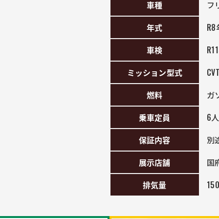
車種
フ
年式
R8
車検
R1
ミッション型式
CV
燃料
ガ
乗車定員
6
保証内容
別
展示店舗
国
排気量
15