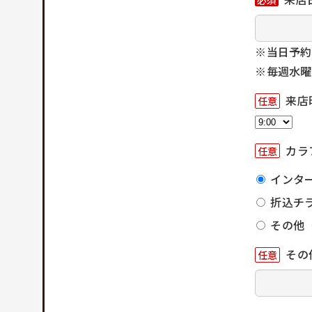
※当日予約
※毎週水曜
来店
任意
カラ
任意
インタ
折込チ
その他
その
任意