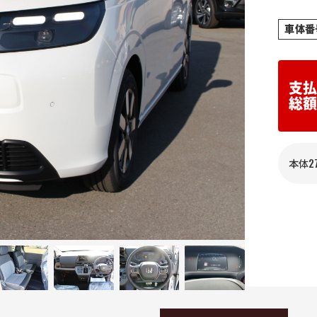
車体番号
支
総
本体2