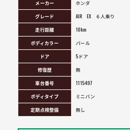
メーカー
ホンダ
グレード
AIR EX ６人乗り
走行距離
10km
ボディカラー
パール
ドア
5ドア
修復歴
無
車台番号
1115497
ボディタイプ
ミニバン
定期点検整備
無し