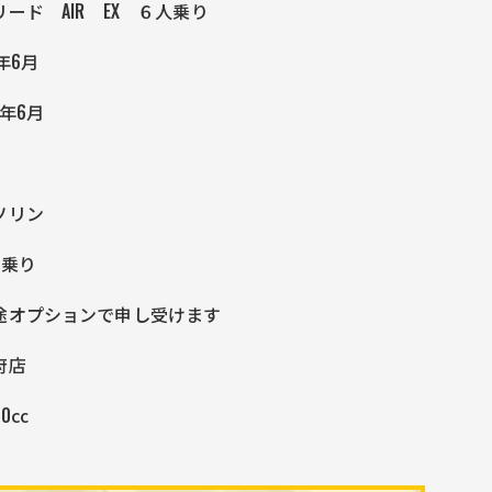
リード AIR EX ６人乗り
年6月
1年6月
T
ソリン
人乗り
途オプションで申し受けます
府店
00㏄